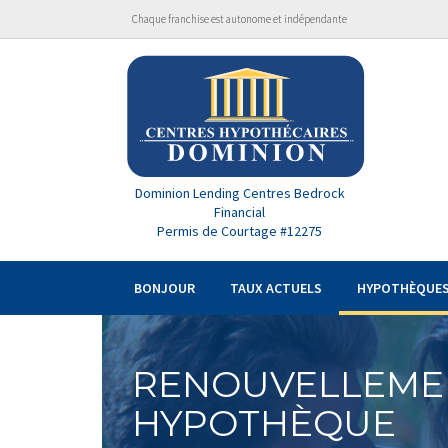
Chaque franchise est autonome et indépendante
Dominion Lending Centres Bedrock
Financial
Permis de Courtage #12275
BONJOUR
TAUX ACTUELS
HYPOTHÈQUE
RENOUVELLEME
HYPOTHÈQUE