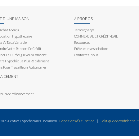
AT D’UNE MAISON
À PROPOS
 Achat Aperçu
Témoignages
obation Hypothécaire
COMMERCIAL ET CRÉDIT-BAIL
e Vs Taux Variable
Ressources
dre Votre Rapport De Crédit
Prêteurs et associations
ner La Durée Qui Vous Convient
Contactez-nous
otre Hypothèque Plus Rapidement
ns Pour Travailleurs Autonomes
ANCEMENT
teurs de refinancement
 2026 Centres Hypothécaires Dominion
Conditions d’utilisation
|
Politique de confidentialit