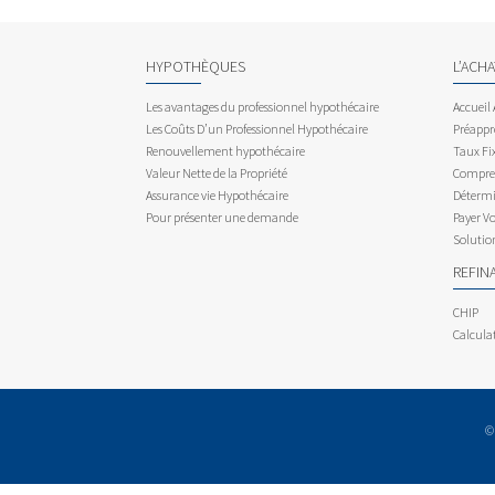
HYPOTHÈQUES
L’ACH
Les avantages du professionnel hypothécaire
Accueil
Les Coûts D’un Professionnel Hypothécaire
Préappr
Renouvellement hypothécaire
Taux Fix
Valeur Nette de la Propriété
Compren
Assurance vie Hypothécaire
Détermi
Pour présenter une demande
Payer V
Solutio
REFIN
CHIP
Calcula
©