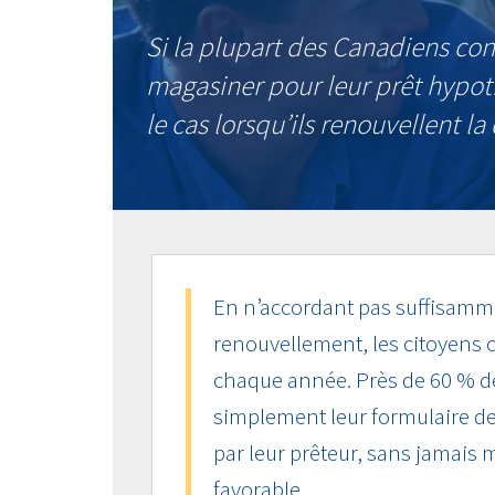
Si la plupart des Canadiens co
magasiner pour leur prêt hypoth
le cas lorsqu’ils renouvellent l
En n’accordant pas suffisamme
renouvellement, les citoyens c
chaque année. Près de 60 % d
simplement leur formulaire d
par leur prêteur, sans jamais 
favorable.