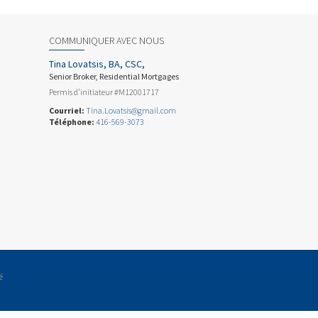
COMMUNIQUER AVEC NOUS
Tina Lovatsis, BA, CSC,
Senior Broker, Residential Mortgages
Permis d’initiateur #M12001717
Courriel:
Tina.Lovatsis@gmail.com
Téléphone:
416-569-3073
é